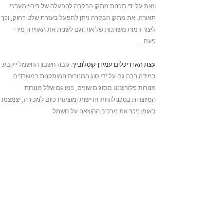
וזאת על ידי תכנות מתקן הבקרה להפעלה של ריבוי מערכי
תאורה.
את מתקן הבקרה ניתן לתפעל בעזרת שלט רחוק,
וכך
ליצור רמות משתנות של אור,
וגם לשנות את האווירה מידי
פעם...
עצת האדריכלים עמידן-קוטלוביץ:
גובה חשבון החשמל ייקבע
במידה רבה גם על ידי סוג המנורות המותקנות במשרדים.
מנורות פלורוצנט מסוגים שונים,
כמו גם שלל מנורות
המיוצרות בטכנולוגיות חדישות ומוצעות כיום למכירה,
יצמצמו
באופן ניכר את מרכיב ההוצאה על חשמל.
מומלץ לקבל ייעוץ מקצועי לפני קבלת כל החלטה הנוגעת
לסוג המנורות הנדרש ולהתקנתן.
אדריכל מומחה ייתן מענה
מקיף לכל דרישות פרויקט עיצוב התאורה,
לרבות פיקוח על
עבודת קבלן החשמל בשטח.
תהליך התכנון האדריכלי של תאורת המשרד הינו מורכב,
ודורש קבלת החלטות לא מעטות.
חישוב מדויק של מימדי אזור