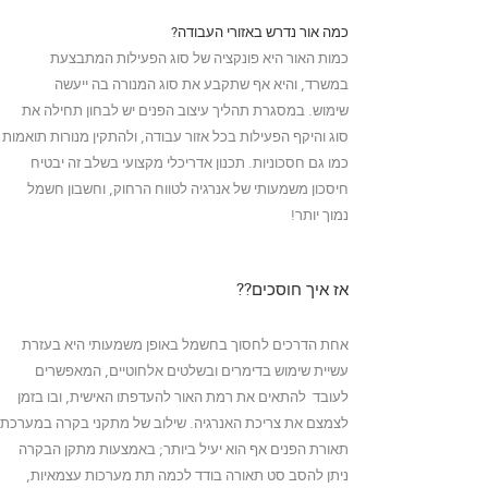
כמה אור נדרש באזורי העבודה?
כמות האור היא פונקציה של סוג הפעילות המתבצעת
במשרד,
והיא אף שתקבע את סוג המנורה בה ייעשה
שימוש.
במסגרת תהליך עיצוב הפנים יש לבחון תחילה את
סוג והיקף הפעילות בכל אזור עבודה,
ולהתקין מנורות תואמות
כמו גם חסכוניות.
תכנון אדריכלי מקצועי בשלב זה יבטיח
חיסכון משמעותי של אנרגיה לטווח הרחוק,
וחשבון חשמל
נמוך יותר!
אז איך חוסכים??
אחת הדרכים לחסוך בחשמל באופן משמעותי היא בעזרת
עשיית שימוש בדימרים ובשלטים אלחוטיים,
המאפשרים
לעובד להתאים את רמת האור להעדפתו האישית,
ובו בזמן
לצמצם את צריכת האנרגיה.
שילוב של מתקני בקרה במערכת
תאורת הפנים אף הוא יעיל ביותר;
באמצעות מתקן הבקרה
ניתן להסב סט תאורה בודד לכמה תת מערכות עצמאיות,