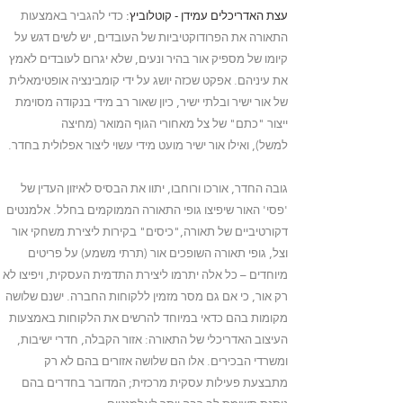
עצת האדריכלים עמידן - קוטלוביץ:
כדי להגביר באמצעות
התאורה את הפרודוקטיביות של העובדים, יש לשים דגש על
קיומו של מספיק אור בהיר ונעים, שלא יגרום לעובדים לאמץ
את עיניהם. אפקט שכזה יושג על ידי קומבינציה אופטימאלית
של אור ישיר ובלתי ישיר, כיון שאור רב מידי בנקודה מסוימת
ייצור "כתם" של צל מאחורי הגוף המואר (מחיצה
למשל), ואילו אור ישיר מועט מידי עשוי ליצור אפלולית בחדר.
גובה החדר, אורכו ורוחבו, יתוו את הבסיס לאיזון העדין של
'פסי' האור שיפיצו גופי התאורה הממוקמים בחלל. אלמנטים
דקורטיביים של תאורה,"כיסים" בקירות ליצירת משחקי אור
וצל, גופי תאורה השופכים אור (תרתי משמע) על פריטים
מיוחדים – כל אלה יתרמו ליצירת התדמית העסקית, ויפיצו לא
רק אור, כי אם גם מסר מזמין ללקוחות החברה. ישנם שלושה
מקומות בהם כדאי במיוחד להרשים את הלקוחות באמצעות
העיצוב האדריכלי של התאורה: אזור הקבלה, חדרי ישיבות,
ומשרדי הבכירים.
אלו הם שלושה אזורים בהם לא רק
מתבצעת פעילות עסקית מרכזית; המדובר בחדרים בהם