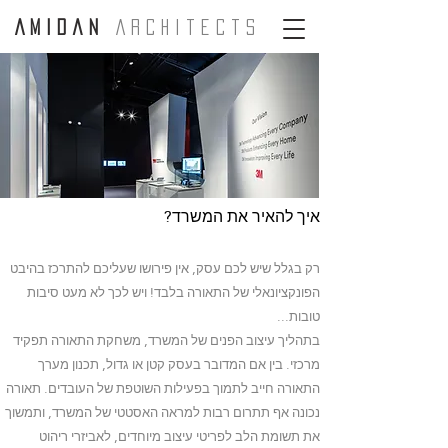
A m i d a n
A r c H i t e c t s
איך להאיר את המשרד?
רק בגלל שיש לכם עסק, אין פירושו שעליכם להתרכז בהיבט
הפונקציונאלי של התאורה בלבד! ויש לכך לא מעט סיבות
טובות...
בתהליך עיצוב הפנים של המשרד, משחקת התאורה תפקיד
מרכזי. בין אם המדובר בעסק קטן או גדול, תכנון מערך
התאורה חייב לתמוך בפעילות השוטפת של העובדים. תאורה
נכונה אף תתרום רבות למראה האסטטי של המשרד, ותמשוך
את תשומת הלב לפריטי עיצוב מיוחדים, לאביזרי ריהוט