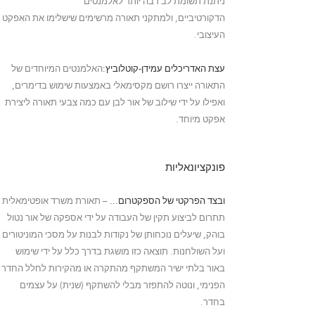
ניתנת תשומת לב רבה יותר לאלמנטים
הדקורטיביים, ולמתקני תאורה מרשימים שישלימו את האפקט
העיצובי.
עצת האדריכלים עמידן-קוטלוביץ:
האלמנטים המיוחדים של
התאורה ייצרו רושם מקסימאלי באמצעות שימוש בדימרים,
ואפילו על ידי שילוב של אור לבן עם כמה צבעי תאורה ליצירת
אפקט מיוחד.
פונקציונאליות
ובצד הפרקטי של הספקטרום...
– תאורת משרד אופטימאלית
תתרום לביצוע תקין של העבודה על ידי אספקה של אור נטול
בוהק, שיעלים נוכחותן של נקודות לבנות על מסכי המוניטורים
ועל השולחנות. תוצאה כזו מושגת בדרך כלל על ידי שימוש
באור בלתי ישיר המשתקף מהתקרה או מהקירות לחלל החדר
הפנימי,
ונוטה להתפזר מבלי להשתקף (שנית) על עצמים
בחדר.